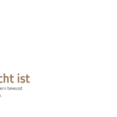
ht ist
dern bewusst
n.