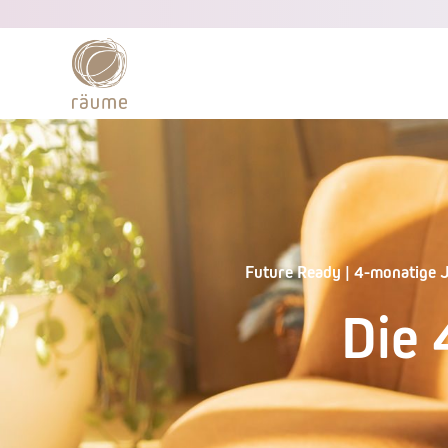
content
Future Ready | 4-monatige 
Die 