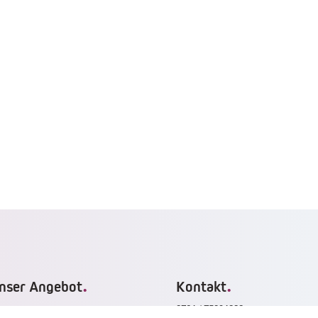
.
.
nser Angebot
Kontakt
0721 / 75091888
äume mieten