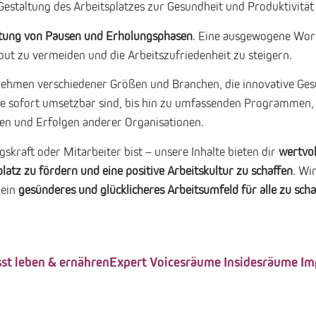
Gestaltung des Arbeitsplatzes zur Gesundheit und Produktivität
tung von Pausen und Erholungsphasen
. Eine ausgewogene Wor
t zu vermeiden und die Arbeitszufriedenheit zu steigern.
nehmen verschiedener Größen und Branchen, die innovative Gesu
e sofort umsetzbar sind, bis hin zu umfassenden Programmen, 
gen und Erfolgen anderer Organisationen.
skraft oder Mitarbeiter bist – unsere Inhalte bieten dir
wertvol
atz zu fördern und eine positive Arbeitskultur zu schaffen
. Wi
 ein
gesünderes und glücklicheres Arbeitsumfeld für alle zu scha
st leben & ernähren
Expert Voices
räume Insides
räume Imp